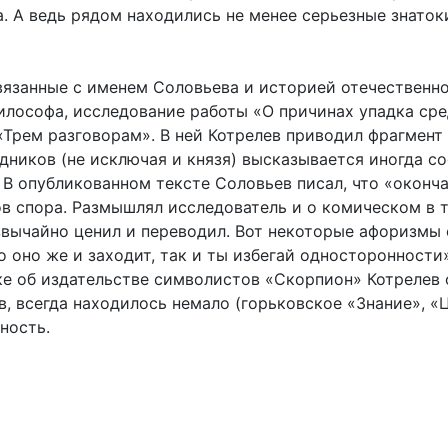
 А ведь рядом находились не менее серьезные знаток
вязанные с именем Соловьева и историей отечественно
илософа, исследование работы «О причинах упадка ср
«Трем разговорам». В ней Котрелев приводил фрагмент
дников (не исключая и князя) высказывается иногда с
. В опубликованном тексте Соловьев писал, что «оконча
в спора. Размышлял исследователь и о комическом в 
звычайно ценил и переводил. Вот некоторые афоризмы 
 оно же и заходит, так и ты избегай односторонности»
тке об издательстве символистов «Скорпион» Котрелев 
 всегда находилось немало (горьковское «Знание», «Ц
ность.