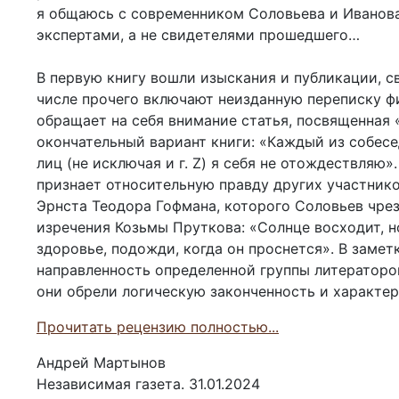
я общаюсь с современником Соловьева и Иванова.
экспертами, а не свидетелями прошедшего…
В первую книгу вошли изыскания и публикации, с
числе прочего включают неизданную переписку ф
обращает на себя внимание статья, посвященная 
окончательный вариант книги: «Каждый из собесе
лиц (не исключая и г. Z) я себя не отождествляю»
признает относительную правду других участнико
Эрнста Теодора Гофмана, которого Соловьев чре
изречения Козьмы Пруткова: «Солнце восходит, но
здоровье, подожди, когда он проснется». В заме
направленность определенной группы литераторов,
они обрели логическую законченность и характер
Прочитать рецензию полностью...
Андрей Мартынов
Независимая газета. 31.01.2024