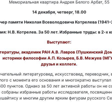
Мемориальная квартира Андрея Белого Арбат, 55
14 декабря, четверг, 18.00
чер памяти Николая Всеволодовича Котрелева (1941–
я: Н.В. Котрелев. За 50 лет. Избранные труды: в 2-х 
Выступают:
тературы, академик РАН А.В. Лавров (Пушкинский До
историки философии А.П. Козырев, Б.В. Межуев (МГУ
друзья и коллеги.
ечательный литературовед, искусствовед, переводчик,
елого с момента его основания и многократно выступал
400 пунктов. Однако за 50 лет активной работы он не 
е собраны избранные работы исследователя, посвященн
ушайтису и многим другим ярким фигурам русского Се