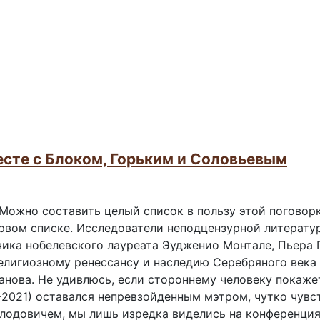
сте с Блоком, Горьким и Соловьевым
 Можно составить целый список в пользу этой поговор
рвом списке. Исследователи неподцензурной литератур
чика нобелевского лауреата Эудженио Монтале, Пьера 
елигиозному ренессансу и наследию Серебряного века
нова. Не удивлюсь, если стороннему человеку покажет
1–2021) оставался непревзойденным мэтром, чутко чув
лодовичем, мы лишь изредка виделись на конференциях