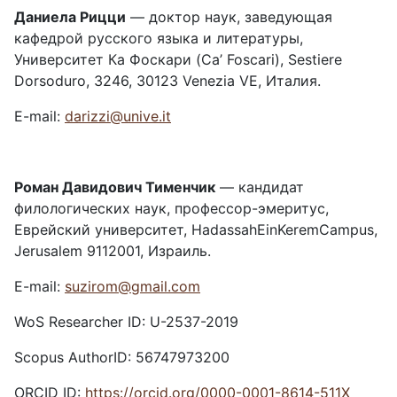
Даниела Рицци
— доктор наук, заведующая
кафедрой русского языка и литературы,
Университет Ка Фоскари (Ca’ Foscari), Sestiere
Dorsoduro, 3246, 30123 Venezia VE, Италия.
E-mail:
darizzi@unive.it
Роман Давидович Тименчик
— кандидат
филологических наук, профессор-эмеритус,
Еврейский университет, HadassahEinKeremCampus,
Jerusalem 9112001, Израиль.
E-mail:
suzirom@gmail.com
WoS Researcher ID: U-2537-2019
Scopus AuthorID: 56747973200
ORCID ID:
https://orcid.org/0000-0001-8614-511X