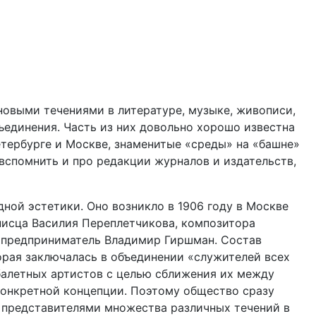
новыми течениями в литературе, музыке, живописи,
ъединения. Часть из них довольно хорошо известна
етербурге и Москве, знаменитые «среды» на «башне»
вспомнить и про редакции журналов и издательств,
ой эстетики. Оно возникло в 1906 году в Москве
писца Василия Переплетчикова, композитора
л предприниматель Владимир Гиршман. Состав
орая заключалась в объединении «служителей всех
 балетных артистов с целью сближения их между
конкретной концепции. Поэтому общество сразу
 представителями множества различных течений в