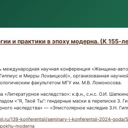
ии и практики в эпоху модерна. (К 155-
сь международная научная конференция «Женщина-автор
Гиппиус и Мирры Лохвицкой)», организованная научной
ологическим факультетом МГУ им. М.В. Ломоносова.
 «Литературное наследство»: к.ф.н., с.н.с. О.И. Шапки
докладом «“Я, Твой Ты”: гендерные маски в переписке З. 
рного наследства» — «Эпистолярное наследие З.Н. Гипп
imli.ru/139-konferentsii/seminary-i-konferentsii-2024-go
v-epokhu-moderna