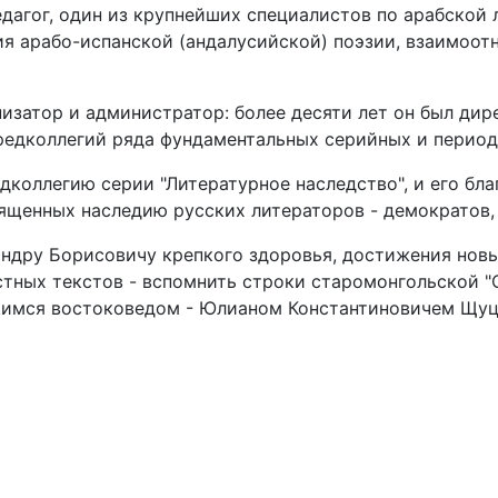
агог, один из крупнейших специалистов по арабской л
я арабо-испанской (андалусийской) поэзии, взаимоотн
затор и администратор: более десяти лет он был дире
 редколлегий ряда фундаментальных серийных и период
дколлегию серии "Литературное наследство", и его б
вященных наследию русских литераторов - демократов,
дру Борисовичу крепкого здоровья, достижения новых
тных текстов - вспомнить строки старомонгольской "
имся востоковедом - Юлианом Константиновичем Щуцк