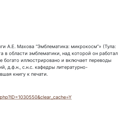
ги А.Е. Махова “Эмблематика: микрокосм”» (Тула:
та в области эмблематики, над которой он работал
ние богато иллюстрировано и включает переводы
, д.ф.н., с.н.с. кафедры литературно-
шая книгу к печати.
il.php?ID=1030550&clear_cache=Y