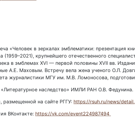
еча «Человек в зеркалах эмблематики: презентация кни
ва (1959–2021), крупнейшего отечественного специалис
века в эмблемах XVI — первой половины XVII вв. Изда
е А.Е. Маховым. Встречу вела жена ученого О.Л. Довгий
та журналистики МГУ им. М.В. Ломоносова, подготовив
ела «Литературное наследство» ИМЛИ РАН О.В. Федунина.
й, размещенной на сайте РГГУ:
https://rsuh.ru/news/deta
тия ВКонтакте:
https://vk.com/event224987494