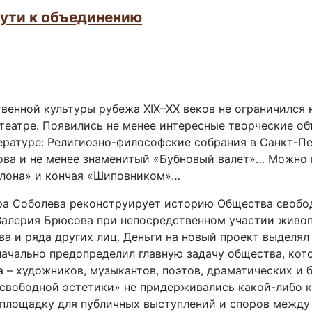
пути к объединению
твенной культуры рубежа XIX–XX веков не ограничился 
театре. Появились не менее интересные творческие об
тературе: Религиозно-философские собрания в Санкт-П
ова и не менее знаменитый «Бубновый валет»… Можно 
ллона» и кончая «Шиповником»…
ра Соболева реконструирует историю Общества свободн
Валерия Брюсова при непосредственном участии живо
ва и ряда других лиц. Деньги на новый проект выделя
начально предопределил главную задачу общества, кот
а – художников, музыкантов, поэтов, драматических и
«свободной эстетики» не придерживались какой-либо 
 площадку для публичных выступлений и споров между