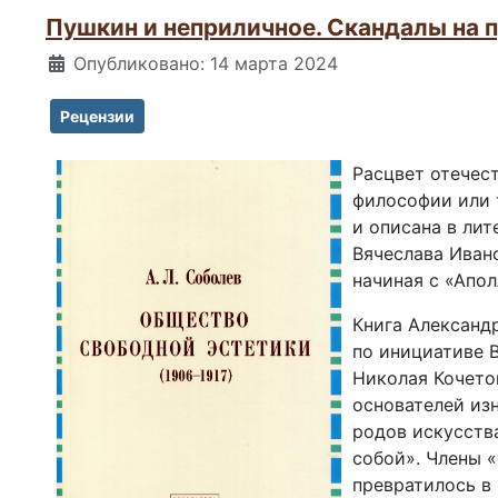
Пушкин и неприличное. Скандалы на 
Информация о материале
Опубликовано: 14 марта 2024
Рецензии
Расцвет отечес
философии или 
и описана в ли
Вячеслава Иван
начиная с «Апо
Книга Александ
по инициативе 
Николая Кочето
основателей из
родов искусств
собой». Члены 
превратилось в