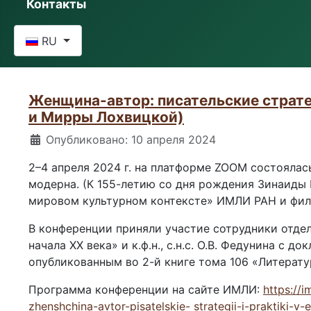
Контакты
Выберите язык
RU
Женщина-автор: писательские стратег
и Мирры Лохвицкой)
Информация о материале
Опубликовано: 10 апреля 2024
2–4 апреля 2024 г. на платформе ZOOM состояла
модерна. (К 155-летию со дня рождения Зинаиды 
мировом культурном контексте» ИМЛИ РАН и фил
В конференции приняли участие сотрудники отдела
начала ХХ века» и к.ф.н., с.н.с. О.В. Федунина с 
опубликованным во 2-й книге тома 106 «Литерату
Программа конференции на сайте ИМЛИ:
https://
zhenshchina-avtor-pisatelskie- strategii-i-praktiki-