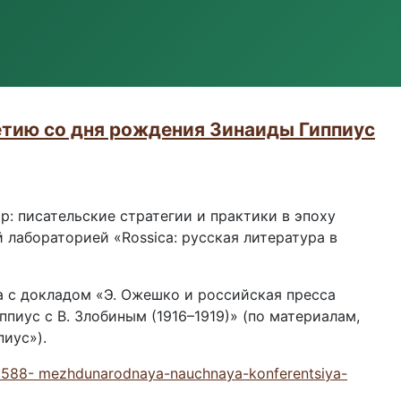
летию со дня рождения Зинаиды Гиппиус
: писательские стратегии и практики в эпоху
 лабораторией «Rossica: русская литература в
на с докладом «Э. Ожешко и российская пресса
Гиппиус с В. Злобиным (1916–1919)» (по материалам,
иус»).
da/5588- mezhdunarodnaya-nauchnaya-konferentsiya-