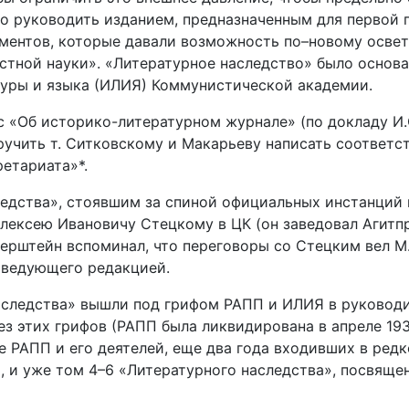
о руководить изданием, предназначенным для первой
ментов, которые давали возможность по–новому освет
тной науки». «Литературное наследство» было основан
туры и языка (ИЛИЯ) Коммунистической академии.
ос «Об историко-литературном журнале» (по докладу И
учить т. Ситковскому и Макарьеву написать соответс
етариата»*.
дства», стоявшим за спиной официальных инстанций и
лексею Ивановичу Стецкому в ЦК (он заведовал Агитпр
рштейн вспоминал, что переговоры со Стецким вел М.Е.
заведующего редакцией.
 наследства» вышли под грифом РАПП и ИЛИЯ в руково
ез этих грифов (РАПП была ликвидирована в апреле 193
 РАПП и его деятелей, еще два года входивших в редк
и уже том 4–6 «Литературного наследства», посвященн