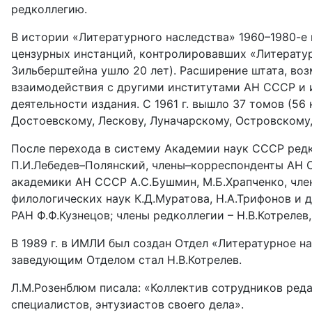
редколлегию.
В истории «Литературного наследства» 1960–1980-е г
цензурных инстанций, контролировавших «Литератур
Зильберштейна ушло 20 лет). Расширение штата, во
взаимодействия с другими институтами АН СССР и и
деятельности издания. С 1961 г. вышло 37 томов (56 
Достоевскому, Лескову, Луначарскому, Островскому, 
После перехода в систему Академии наук СССР редк
П.И.Лебедев–Полянский, члены–корреспонденты АН СС
академики АН СССР А.С.Бушмин, М.Б.Храпченко, член
филологических наук К.Д.Муратова, Н.А.Трифонов и 
РАН Ф.Ф.Кузнецов; члены редколлегии – Н.В.Котрелев,
В 1989 г. в ИМЛИ был создан Отдел «Литературное 
заведующим Отделом стал Н.В.Котрелев.
Л.М.Розенблюм писала: «Коллектив сотрудников реда
специалистов, энтузиастов своего дела».