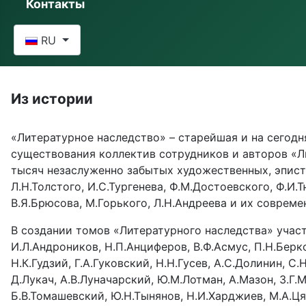
Контакты
Выберите язык
RU
Из истории
«Литературное наследство» – старейшая и на сегодня
существования коллектив сотрудников и авторов «Л
тысяч незаслуженно забытых художественных, эписто
Л.Н.Толстого, И.С.Тургенева, Ф.М.Достоевского, Ф.И.Т
В.Я.Брюсова, М.Горького, Л.Н.Андреева и их совреме
В создании томов «Литературного наследства» учас
И.Л.Андроников, Н.П.Анциферов, В.Ф.Асмус, П.Н.Берков
Н.К.Гудзий, Г.А.Гуковский, Н.Н.Гусев, А.С.Долинин, 
Д.Лукач, А.В.Луначарский, Ю.М.Лотман, А.Мазон, З.Г.М
Б.В.Томашевский, Ю.Н.Тынянов, Н.И.Харджиев, М.А.Ця