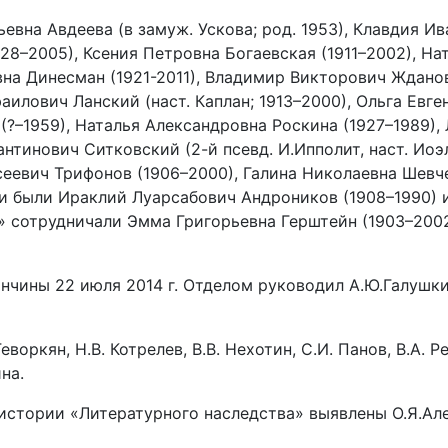
евна Авдеева (в замуж. Ускова; род. 1953), Клавдия И
28–2005), Ксения Петровна Богаевская (1911–2002), На
на Динесман (1921-2011), Владимир Викторович Жданов (
аилович Ланский (наст. Каплан; 1913–2000), Ольга Евге
(?–1959), Наталья Александровна Роскина (1927–1989),
нтинович Ситковский (2-й псевд. И.Ипполит, наст. Иоэ
еевич Трифонов (1906–2000), Галина Николаевна Шевчен
и были Ираклий Луарсабович Андроников (1908–1990) и
 сотрудничали Эмма Григорьевна Герштейн (1903–2002
нчины 22 июля 2014 г. Отделом руководил А.Ю.Галушкин
еворкян, Н.В. Котрелев, В.В. Нехотин, С.И. Панов, В.А. Р
на.
истории «Литературного наследства» выявлены О.Я.Але