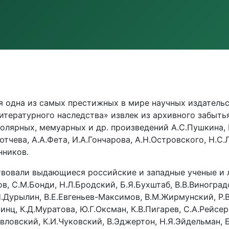
 одна из самых престижных в мире научных издательски
итературного наследства» извлек из архивного забыть
лярных, мемуарных и др. произведений А.С.Пушкина, М
ютчева, А.А.Фета, И.А.Гончарова, А.Н.Островского, Н.С.Л
нников.
твовали выдающиеся российские и западные ученые и л
, С.М.Бонди, Н.Л.Бродский, Б.Я.Бухштаб, В.В.Виноградов
С.Н.Дурылин, В.Е.Евгеньев-Максимов, В.М.Жирмунский, Р.
инц, К.Д.Муратова, Ю.Г.Оксман, К.В.Пигарев, С.А.Рейсе
вловский, К.И.Чуковский, В.Эджертон, Н.Я.Эйдельман, Б