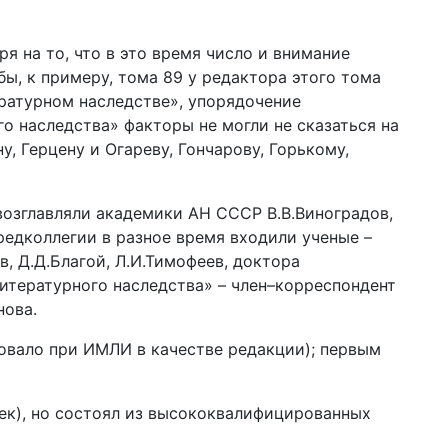
я на то, что в это время число и внимание
ы, к примеру, тома 89 у редактора этого тома
ратурном наследстве», упорядочение
 наследства» факторы не могли не сказаться на
у, Герцену и Огареву, Гончарову, Горькому,
возглавляли академики АН СССР В.В.Виноградов,
редколлегии в разное время входили ученые –
, Д.Д.Благой, Л.И.Тимофеев, доктора
Литературного наследства» – член–корреспондент
нова.
вовало при ИМЛИ в качестве редакции); первым
век), но состоял из высококвалифицированных