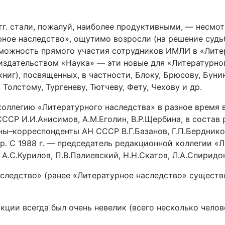
г. стали, пожалуй, наиболее продуктивными, — несмотр
ное наследство», ощутимо возросли (на решение судьб
зможность прямого участия сотрудников ИМЛИ в «Лите
здательством «Наука» — эти новые для «Литературного
книг), посвященных, в частности, Блоку, Брюсову, Бунин
Толстому, Тургеневу, Тютчеву, Фету, Чехову и др.
оллегию «Литературного наследства» в разное время 
СР И.И.Анисимов, А.М.Еголин, В.Р.Щербина, в состав 
ы–корреспонденты АН СССР В.Г.Базанов, Г.П.Бердников
др. С 1988 г. — председатель редакционной коллегии «
 А.С.Курилов, П.В.Палиевский, Н.Н.Скатов, Л.А.Спиридо
наследство» (ранее «Литературное наследство» сущест
кции всегда был очень невелик (всего несколько чело