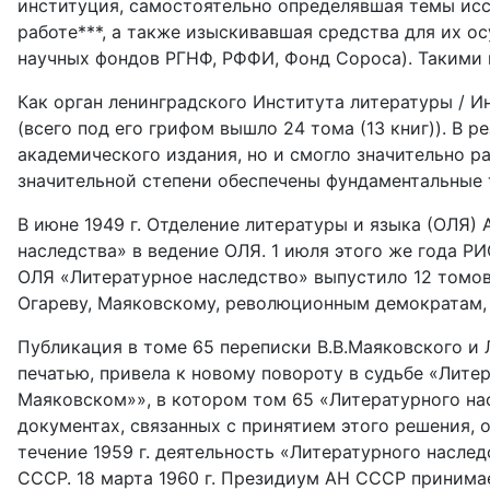
институция, самостоятельно определявшая темы исс
работе***, а также изыскивавшая средства для их о
научных фондов РГНФ, РФФИ, Фонд Сороса). Такими 
Как орган ленинградского Института литературы / И
(всего под его грифом вышло 24 тома (13 книг)). В
академического издания, но и смогло значительно 
значительной степени обеспечены фундаментальные 
В июне 1949 г. Отделение литературы и языка (ОЛЯ
наследства» в ведение ОЛЯ. 1 июля этого же года Р
ОЛЯ «Литературное наследство» выпустило 12 томов 
Огареву, Маяковскому, революционным демократам, 
Публикация в томе 65 переписки В.В.Маяковского и 
печатью, привела к новому повороту в судьбе «Лите
Маяковском»», в котором том 65 «Литературного на
документах, связанных с принятием этого решения, 
течение 1959 г. деятельность «Литературного насл
СССР. 18 марта 1960 г. Президиум АН СССР принима