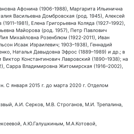
вановна Афонина (1906-1988), Маргарита Ильинична
талия Васильевна Домбровская (род. 1945), Алексей
1911–1981), Елена Григорьевна Коляда (1927–1992),
ньевна Майорова (род. 1957), Петр Павлович
 Лия Михайловна Розенблюм (1922-2011), Иван
льсон Исаак Израилевич; 1903–1938), Геннадий
ко, Наталья Давыдовна Эфрос (1889–1989) и др.; в
 Виктор Константинович Лавровский (1890–1938); на
), Сарра Владимировна Житомирская (1916–2002),
. С января 2015 г. до марта 2020 г. Отделом
езвый, А.И. Серков, М.В. Строганов, М.И. Трепалина,
ксеевой, А.Ю.Галушкиным, М.А.Котовой,