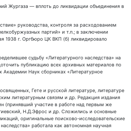
аний Жургаза — вплоть до ликвидации объединения в
утствие» руководства, контроля за расходованием
елкобуржуазных партий» и т.п.; в заключении
ая 1938 г. Оргбюро ЦК ВКП (б) ликвидировало
ределившее судьбу «Литературного наследства» на
доточить публикацию всех архивных материалов по
ых Академии Наук сборниках «Литературное
освященных, Гете и русской литературе, литературе
ским литературным связям и др. Редакция издания
н (принявший участие в работе над первым же
гиевский, Н.Д.Эфрос и др. Сложились и основные
бликаций, оригинальные поисково-исследовательские
наследства» работала как автономная научная