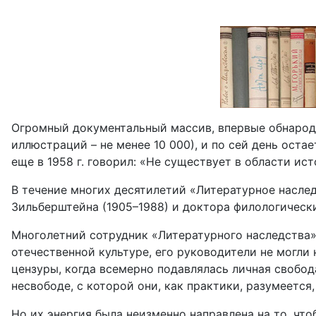
Огромный документальный массив, впервые обнародо
иллюстраций – не менее 10 000), и по сей день ос
еще в 1958 г. говорил: «Не существует в области ис
В течение многих десятилетий «Литературное насле
Зильберштейна (1905–1988) и доктора филологическ
Многолетний сотрудник «Литературного наследства»
отечественной культуре, его руководители не могли
цензуры, когда всемерно подавлялась личная свобо
несвободе, с которой они, как практики, разумеется,
Но их энергия была неизменно направлена на то, что