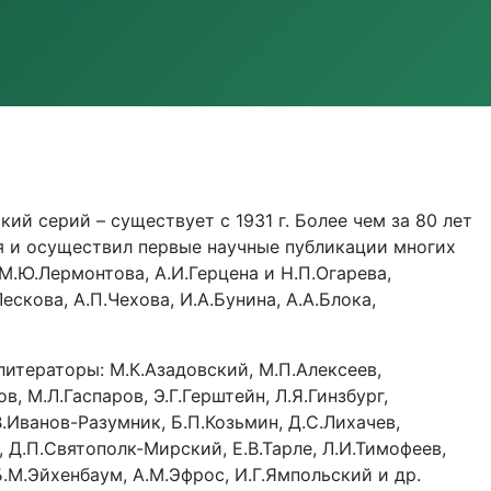
й серий – существует с 1931 г. Более чем за 80 лет
я и осуществил первые научные публикации многих
.Ю.Лермонтова, А.И.Герцена и Н.П.Огарева,
ескова, А.П.Чехова, И.А.Бунина, А.А.Блока,
итераторы: М.К.Азадовский, М.П.Алексеев,
, М.Л.Гаспаров, Э.Г.Герштейн, Л.Я.Гинзбург,
В.Иванов-Разумник, Б.П.Козьмин, Д.С.Лихачев,
р, Д.П.Святополк-Мирский, Е.В.Тарле, Л.И.Тимофеев,
.М.Эйхенбаум, А.М.Эфрос, И.Г.Ямпольский и др.