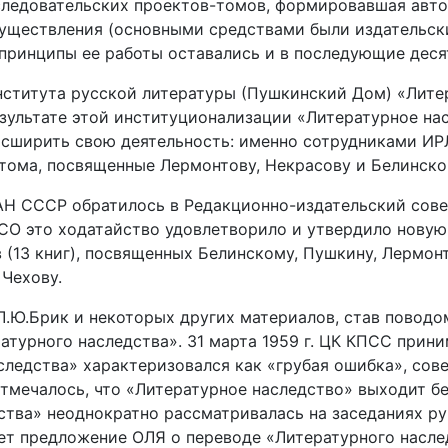
ледовательских проектов-томов, формировавшая авто
существления (основными средствами были издательски
принципы ее работы оставались и в последующие деся
нститута русской литературы (Пушкинский Дом) «Литер
 результате этой институционализации «Литературное н
расширить свою деятельность: именно сотрудниками И
тома, посвященные Лермонтову, Некрасову и Белинско
) АН СССР обратилось в Редакционно-издательский сов
ИСО это ходатайство удовлетворило и утвердило новую 
(13 книг), посвященных Белинскому, Пушкину, Лермонт
Чехову.
Л.Ю.Брик и некоторых других материалов, став поводо
ратурного наследства». 31 марта 1959 г. ЦК КПСС прин
следства» характеризовался как «грубая ошибка», сов
отмечалось, что «Литературное наследство» выходит бе
едства» неоднократно рассматривалась на заседаниях
ет предложение ОЛЯ о переводе «Литературного насл