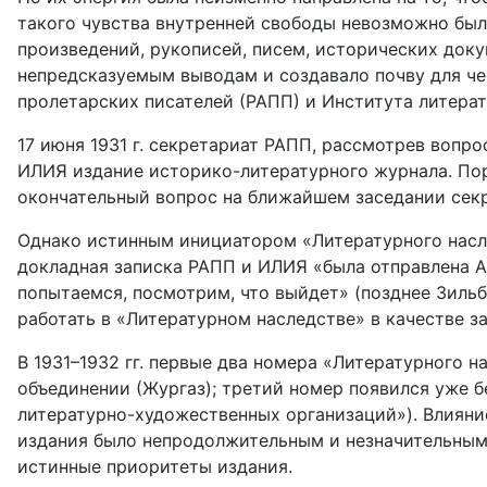
такого чувства внутренней свободы невозможно был
произведений, рукописей, писем, исторических доку
непредсказуемым выводам и создавало почву для чес
пролетарских писателей (РАПП) и Института литера
17 июня 1931 г. секретариат РАПП, рассмотрев вопр
ИЛИЯ издание историко-литературного журнала. Пор
окончательный вопрос на ближайшем заседании секр
Однако истинным инициатором «Литературного насле
докладная записка РАПП и ИЛИЯ «была отправлена А
попытаемся, посмотрим, что выйдет» (позднее Зильбе
работать в «Литературном наследстве» в качестве 
В 1931–1932 гг. первые два номера «Литературного
объединении (Жургаз); третий номер появился уже б
литературно-художественных организаций»). Влияние
издания было непродолжительным и незначительным, 
истинные приоритеты издания.