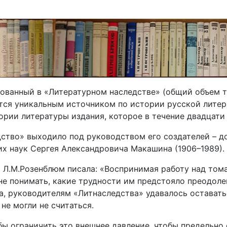
ванный в «Литературном наследстве» (общий объем то
тается уникальным источником по истории русской лит
тории литературы издания, которое в течение двадцати
дство» выходило под руководством его создателей – 
их наук Сергея Александровича Макашина (1906–1989).
 Л.М.Розенблюм писала: «Воспринимая работу над том
 не понимать, какие трудности им предстояло преодоле
да, руководителям «Литнаследства» удавалось остават
 не могли не считаться.
бы ограничить это внешнее давление, чтобы предельно 