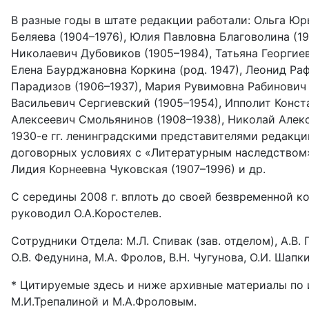
В разные годы в штате редакции работали: Ольга Юрь
Беляева (1904–1976), Юлия Павловна Благоволина (19
Николаевич Дубовиков (1905–1984), Татьяна Георгиев
Елена Баурджановна Коркина (род. 1947), Леонид Раф
Парадизов (1906–1937), Мария Рувимовна Рабинович 
Васильевич Сергиевский (1905–1954), Ипполит Конста
Алексеевич Смольянинов (1908–1938), Николай Алекс
1930-е гг. ленинградскими представителями редакци
договорных условиях с «Литературным наследством»
Лидия Корнеевна Чуковская (1907–1996) и др.
С середины 2008 г. вплоть до своей безвременной ко
руководил О.А.Коростелев.
Сотрудники Отдела: М.Л. Спивак (зав. отделом), А.В. Г
О.В. Федунина, М.А. Фролов, В.Н. Чугунова, О.И. Шапки
* Цитируемые здесь и ниже архивные материалы по 
М.И.Трепалиной и М.А.Фроловым.