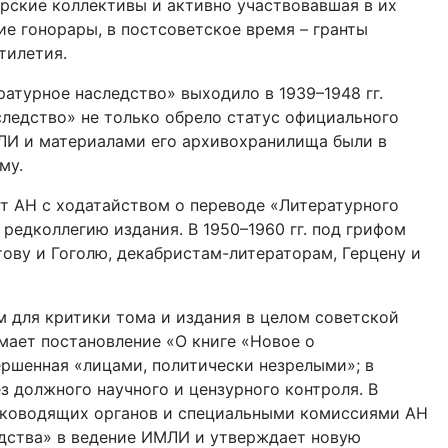
рские коллективы и активно участвовавшая в их
е гонорары, в постсоветское время – гранты
тилетия.
атурное наследство» выходило в 1939–1948 гг.
аследство» не только обрело статус официального
РЛИ и материалами его архивохранилища были в
му.
ет АН с ходатайством о переводе «Литературного
редколлегию издания. В 1950–1960 гг. под грифом
ову и Гоголю, декабристам-литераторам, Герцену и
м для критики тома и издания в целом советской
имает постановление «О книге «Новое о
ершенная «лицами, политически незрелыми»; в
з должного научного и цензурного контроля. В
 руководящих органов и специальными комиссиями АН
едства» в ведение ИМЛИ и утверждает новую