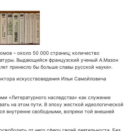
мов – около 50 000 страниц; количество
ературы. Выдающийся французский ученый А.Мазон
 лет принесло бы больше славы русской науке».
доктора искусствоведения Ильи Самойловича
ами «Литературного наследства» как служение
вать на этом пути. В эпоху жесткой идеологической
ься внутренне свободными, вопреки той внешней
освободить от него сферу своей деятельности. Без