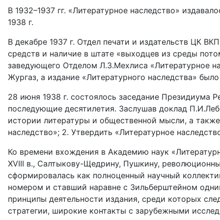
В 1932–1937 гг. «Литературное наследство» издавал
1938 г.
В декабре 1937 г. Отдел печати и издательств ЦК ВК
средств и наличие в штате «выходцев из среды пото
заведующего Отделом Л.З.Мехлиса «Литературное нас
Жургаз, а издание «Литературного наследства» было
28 июня 1938 г. состоялось заседание Президиума 
последующие десятилетия. Заслушав доклад П.И.Леб
истории литературы и общественной мысли, а также
наследство»; 2. Утвердить «Литературное наследств
Ко времени вхождения в Академию наук «Литературн
XVIII в., Салтыкову-Щедрину, Пушкину, революцион
сформировалась как полноценный научный коллекти
номером и ставший наравне с Зильберштейном одним 
принципы деятельности издания, среди которых сле
стратегии, широкие контакты с зарубежными исслед