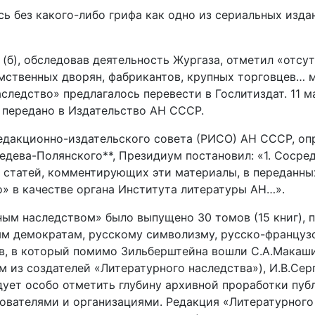
ось без какого-либо грифа как одно из сериальных изд
П (б), обследовав деятельность Жургаза, отметил «отс
мственных дворян, фабрикантов, крупных торговцев… м
ледство» предлагалось перевести в Гослитиздат. 11 м
 передано в Издательство АН СССР.
Редакционно-издательского совета (РИСО) АН СССР, оп
едева-Полянского**, Президиум постановил: «1. Сосре
 статей, комментирующих эти материалы, в переданн
о» в качестве органа Института литературы АН…».
ым наследством» было выпущено 30 томов (15 книг), п
ным демократам, русскому символизму, русско-француз
в, в который помимо Зильберштейна вошли С.А.Макаши
из создателей «Литературного наследства»), И.В.Сер
дует особо отметить глубину архивной проработки пу
ователями и организациями. Редакция «Литературного 