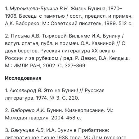
1.
Муромцева-Бунина В.Н.
Жизнь Бунина, 1870–
1906. Беседы с памятью / сост., предисл. и примеч.
А.К. Бабореко. М.: Советский писатель, 1989. 512 с.
2. Письма А.В. Тырковой-Вильямс И.А. Бунину /
вступ. статья, публ. и примеч. О.А. Казниной // С
двух берегов. Русская литература ХХ века в
России и за рубежом / ред. Р. Дэвис, В.А. Келдыш.
М.: ИМЛИ РАН, 2002. С. 327–369.
Исследования
1.
Аксельрод В.
Это не Бунин! // Русская
литература. 1974. № 3. С. 220.
2.
Бабореко А.К
. Бунин. Жизнеописание. М.:
Молодая гвардия, 2004. 458 с.
3.
Бакунцев А.В
. И.А. Бунин в Прибалтике:
литературное турне 1938 года. М.: Дом русского