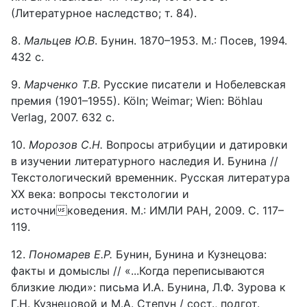
(Литературное наследство; т. 84).
8.
Мальцев Ю.В
. Бунин. 1870–1953. М.: Посев, 1994.
432 с.
9.
Марченко Т.В
. Русские писатели и Нобелевская
премия (1901–1955). Köln; Weimar; Wien: Böhlau
Verlag, 2007. 632 с.
10.
Морозов С.Н.
Вопросы атрибуции и датировки
в изучении литературного наследия И. Бунина //
Текстологический временник. Русская литература
ХХ века: вопросы текстологии и
источниковедения. М.: ИМЛИ РАН, 2009. С. 117–
119.
12.
Пономарев Е.Р.
Бунин, Бунина и Кузнецова:
факты и домыслы // «...Когда переписываются
близкие люди»: письма И.А. Бунина, Л.Ф. Зурова к
Г.Н. Кузнецовой и М.А. Степун / сост., подгот.