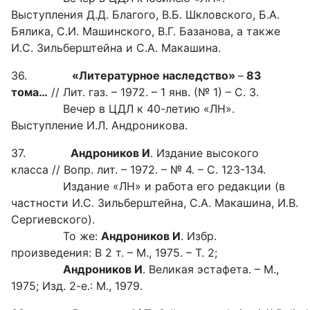
Выступления Д.Д. Благого, В.Б. Шкловского, Б.А.
Бялика, С.И. Машинского, В.Г. Базанова, а также
И.С. Зильберштейна и С.А. Макашина.
36.
«Литературное наследство»
–
83
тома…
// Лит. газ. – 1972. – 1 янв. (№ 1) – С. 3.
Вечер в ЦДЛ к 40-летию «ЛН».
Выступление И.Л. Андроникова.
37.
Андроников И
. Издание высокого
класса // Вопр. лит. – 1972. – № 4. – С. 123-134.
Издание «ЛН» и работа его редакции (в
частности И.С. Зильберштейна, С.А. Макашина, И.В.
Сергиевского).
То же:
Андроников И
. Избр.
произведения: В 2 т. – М., 1975. – Т. 2;
Андроников И
. Великая эстафета. – М.,
1975; Изд. 2-е.: М., 1979.