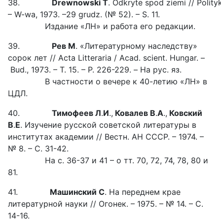
38.
Drew
n
owski
T
. Odkryte spod ziemi // Polity
– W-wa, 1973. –29 grudz. (№ 52). – S. 11.
Издание «ЛН» и работа его редакции.
39.
Рев М
. «Литературному наследству»
сорок лет // Acta Litteraria / Acad. scient. Hungar. –
Bud., 1973. – T. 15. – P. 226-229. – На рус. яз.
В частности о вечере к 40-летию «ЛН» в
ЦДЛ.
40.
Тимофеев Л
.
И
.,
Ковалев В
.
А
.,
Ковский
В
.
Е
. Изучение русской советской литературы в
институтах академии // Вестн. АН СССР. – 1974. –
№ 8. – С. 31-42.
На с. 36-37 и 41 – о тт. 70, 72, 74, 78, 80 и
81.
41.
Машинский С
. На переднем крае
литературной науки // Огонек. – 1975. – № 14. – С.
14-16.