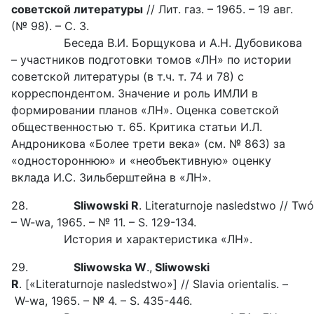
советской литературы
// Лит. газ. – 1965. – 19 авг.
(№ 98). – С. 3.
Беседа В.И. Борщукова и А.Н. Дубовикова
– участников подготовки томов «ЛН» по истории
советской литературы (в т.ч. т. 74 и 78) с
корреспондентом. Значение и роль ИМЛИ в
формировании планов «ЛН». Оценка советской
общественностью т. 65. Критика статьи И.Л.
Андроникова «Более трети века» (см. № 863) за
«одностороннюю» и «необъективную» оценку
вклада И.С. Зильберштейна в «ЛН».
28.
Sliwowski
R
. Literaturnoje nasledstwo // Tw
– W-wa, 1965. – № 11. – S. 129-134.
История и характеристика «ЛН».
29.
Sliwowska W
.,
Sliwowski
R
. [«Literaturnoje nasledstwo»] // Slavia orientalis. –
W-wa, 1965. – № 4. – S. 435-446.