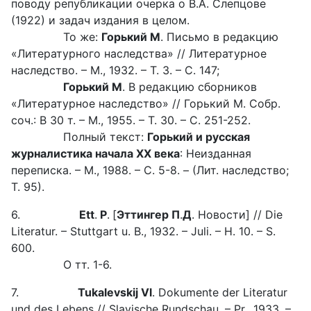
поводу републикации очерка о В.А. Слепцове
(1922) и задач издания в целом.
То же:
Горький М
. Письмо в редакцию
«Литературного наследства» // Литературное
наследство. – М., 1932. – Т. 3. – С. 147;
Горький М
. В редакцию сборников
«Литературное наследство» // Горький М. Собр.
соч.: В 30 т. – М., 1955. – Т. 30. – С. 251-252.
Полный текст:
Горький и русская
журналистика начала XX века
: Неизданная
переписка. – М., 1988. – С. 5-8. – (Лит. наследство;
Т. 95).
6.
Ett
.
P
.
[
Эттингер
П
.
Д
. Новости] // Die
Literatur. – Stuttgart u. B., 1932. – Juli. – H. 10. – S.
600.
О тт. 1-6.
7.
T
ukalevskij Vl
. Dokumente der Literatur
und des Lebens // Slavische Rundschau. – Pr., 1933. –