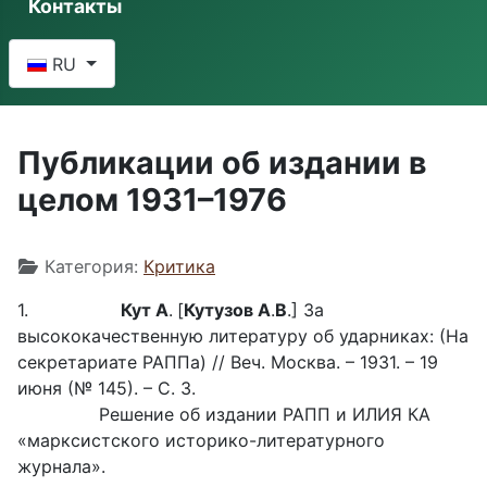
Контакты
Выберите язык
RU
Публикации об издании в
целом 1931–1976
Информация о материале
Категория:
Критика
1.
Кут А
.
[
Кутузов А
.
В
.] За
высококачественную литературу об ударниках: (На
секретариате РАППа) // Веч. Москва. – 1931. – 19
июня (№ 145). – С. 3.
Решение об издании РАПП и ИЛИЯ КА
«марксистского историко-литературного
журнала».