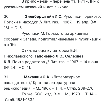
В приложении – перечень тт. 1-74 «ЛН» с
указанием названий и дат выхода.
30.
Зильберштейн И
.
С
. Рукописи Горького:
Поиски и находки // Лит. газ. – 1967. – 19 апр. (№
16). – С. 5.
Рукописи М. Горького из архивных
собраний Запада, подготавливаемые к публикации
в «ЛН».
Откл. на оценку автором Б.И.
Николаевского:
Гапоненко Л
.
С
.,
Селезнев
К
.
Л
. Почта редактора // Лит. газ. – 1967. – 14 июня
(№ 24). – С. 11.
31.
Макашин С
.
А
. «Литературное
наследство» // Краткая литературная
энциклопедия. – М., 1967. – Т. 4. – Стлб. 269-270.
То же: БСЭ. Изд. 3-е. – М., 1973. – Т. 14. –
Стлб. 1531-1532.