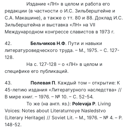
Издание «ЛН» в целом и работа его
редакции (в частности о И.С. Зильберштейне и
С.А. Макашине), а также о тт. 80 и 88. Доклад И.С.
Зильберштейна и выставка «ЛН» на VII
Международном конгрессе славистов в 1973 г.
42.
Бельчиков Н
.
Ф
. Пути и навыки
литературоведческого труда. – М., 1975. – С. 127-
128.
На с. 127-128 – о «ЛН» в целом и
специфике его публикаций.
43.
Полевая П
. Каждый том – открытие: К
45-летию издания «Литературного наследства» //
В мире книг. – 1976. – № 10. – С. 52-54.
То же (на англ. яз.):
Polevaja P
. Living
Voices: Notes about Literaturnoye Nasledstvo
(Literary Heritage) // Soviet Lit. – М., 1976. – № 4. – P.
148-52.