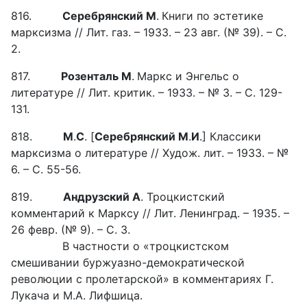
816.
Серебрянский М
.
Книги по эстетике
марксизма // Лит. газ. – 1933. – 23 авг. (№ 39). – С.
2.
817.
Розенталь М
.
Маркc и Энгельс о
литературе // Лит. критик. – 1933. – № 3. – С. 129-
131.
818.
М
.
С
. [
Серебрянский М
.
И
.] Классики
марксизма о литературе // Худож. лит. – 1933. – №
6. – С. 55-56.
819.
Андрузский А
. Троцкистский
комментарий к Марксу // Лит. Ленинград. – 1935. –
26 февр. (№ 9). – С. 3.
В частности о «троцкистском
смешивании буржуазно-демократической
революции с пролетарской» в комментариях Г.
Лукача и М.А. Лифшица.