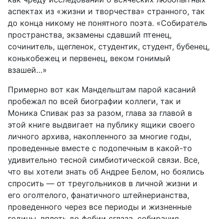
аспектах из «жизни и творчества» странного, так
до конца никому не понятного поэта. «Собиратель
пространства, экзамены сдавший птенец,
сочинитель, щегленок, студентик, студент, бубенец,
конькобежец и первенец, веком гонимый
взашей…»
Примерно вот как Мандельштам парой касаний
пробежал по всей биографии коллеги, так и
Моника Спивак раз за разом, глава за главой в
этой книге выдвигает на публику ящики своего
личного архива, накопленного за многие годы,
проведенные вместе с подопечным в какой-то
удивительно тесной симбиотической связи. Все,
что вы хотели знать об Андрее Белом, но боялись
спросить — от треугольников в личной жизни и
его оголтелого, фанатичного штейнерианства,
проведенного через все периоды и жизненные
годины, вплоть до фобии сглаза, собирания