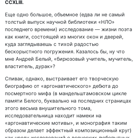
CCXLIII.
Еще одно большое, объемное (едва ли не самый
толстый выпуск научной библиотеки «НЛО»
последнего времени) исследование — жизни поэта
как книги, состоящей из многих окон и дверей,
куда заглядываешь с тихой радостью
бескорыстного погружения. Казалось бы, ну что
мне Андрей Белый, «бирюзовый учитель, мучитель,
властитель, дурак»?
Спивак, однако, выстраивает его творческую
биографию от «аргонавтического» дебюта до
посмертного мифа (в мандельштамовском цикле
памяти Белого, буквально на последних страницах
этого весьма внушительного тома,
исследовательница находит намеки на
«аргонавтические мотивы», и монография таким
образом делает эффектный композиционный круг)
как чреду исследований о всяческих любопытных