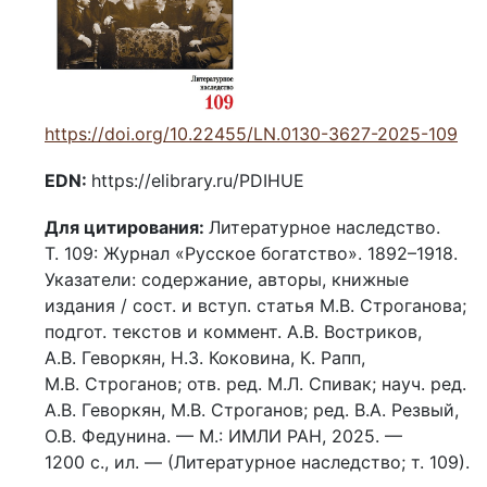
https://doi.org/10.22455/LN.0130-3627-2025-109
EDN:
https://elibrary.ru/PDIHUE
Для цитирования:
Литературное наследство.
Т. 109: Журнал «Русское богатство». 1892–1918.
Указатели: содержание, авторы, книжные
издания / сост. и вступ. статья М.В. Строганова;
подгот. текстов и коммент. А.В. Востриков,
А.В. Геворкян, Н.З. Коковина, К. Рапп,
М.В. Строганов; отв. ред. М.Л. Спивак; науч. ред.
А.В. Геворкян, М.В. Строганов; ред. В.А. Резвый,
О.В. Федунина. –– М.: ИМЛИ РАН, 2025. —
1200 с., ил. –– (Литературное наследство; т. 109).